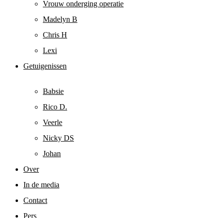
Vrouw onderging operatie
Madelyn B
Chris H
Lexi
Getuigenissen
Babsie
Rico D.
Veerle
Nicky DS
Johan
Over
In de media
Contact
Pers