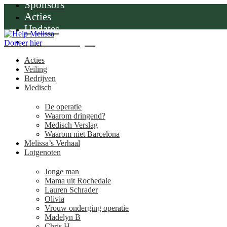
Sponsors
Acties
Updates
Download Flyer
Doneer hier
Acties
Veiling
Bedrijven
Medisch
De operatie
Waarom dringend?
Medisch Verslag
Waarom niet Barcelona
Melissa’s Verhaal
Lotgenoten
Jonge man
Mama uit Rochedale
Lauren Schrader
Olivia
Vrouw onderging operatie
Madelyn B
Chris H