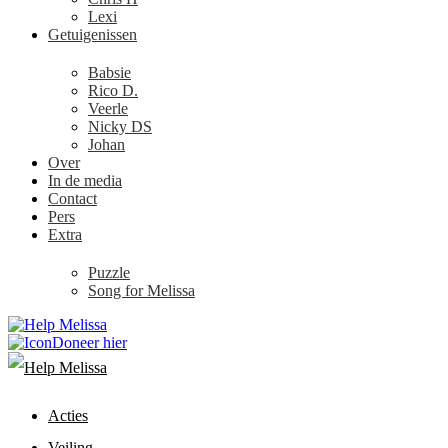
Lexi
Getuigenissen
Babsie
Rico D.
Veerle
Nicky DS
Johan
Over
In de media
Contact
Pers
Extra
Puzzle
Song for Melissa
Doneer hier
Acties
Veiling